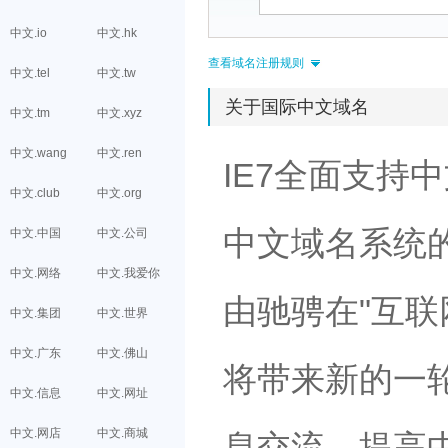
中文.io
中文.hk
查看域名注册规则
中文.tel
中文.tw
关于国际中文域名
中文.tm
中文.xyz
中文.wang
中文.ren
IE7全面支持
中文.club
中文.org
中文域名系统
中文.中国
中文.公司
中文.网络
中文.我爱你
由驰骋在"互联
中文.集团
中文.世界
中文.广东
中文.佛山
将带来新的一
中文.信息
中文.网址
中文.网店
中文.商城
息交流、提高