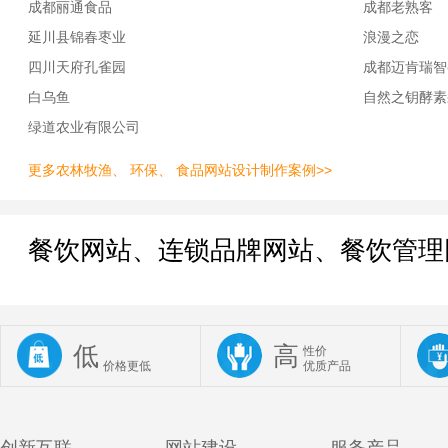
成都丽通食品
成都老熟客
延川县锦春枣业
浪漫之恋
四川天府孔雀园
成都迈肯瑞智
白乌鱼
自然之钥酵素
绿道农业有限公司
更多农林牧渔、 环保、 食品网站设计制作案例>>
餐饮网站、连锁品牌网站、餐饮管理
低
高
性价
价格更低
优质产品