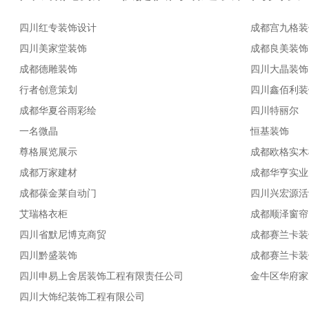
四川红专装饰设计
成都宫九格装
四川美家堂装饰
成都良美装饰
成都德雕装饰
四川大晶装饰
行者创意策划
四川鑫佰利装
成都华夏谷雨彩绘
四川特丽尔
一名微晶
恒基装饰
尊格展览展示
成都欧格实木
成都万家建材
成都华亨实业
成都葆金莱自动门
四川兴宏源活
艾瑞格衣柜
成都顺泽窗帘
四川省默尼博克商贸
成都赛兰卡装
四川黔盛装饰
成都赛兰卡装
四川申易上舍居装饰工程有限责任公司
金牛区华府家
四川大饰纪装饰工程有限公司